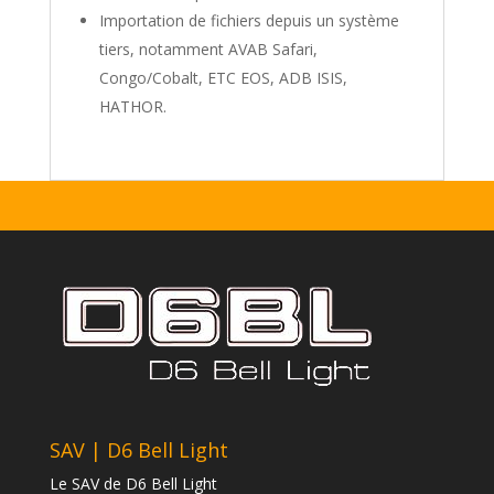
Importation de fichiers depuis un système
tiers, notamment AVAB Safari,
Congo/Cobalt, ETC EOS, ADB ISIS,
HATHOR.
SAV | D6 Bell Light
Le SAV de D6 Bell Light